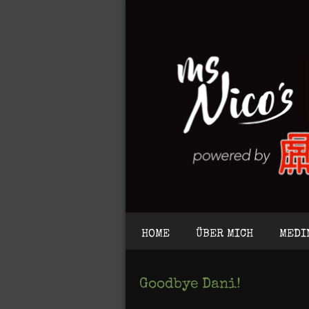
HOME
ÜBER MICH
MEDI
Goodbye Dani!