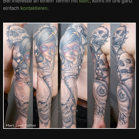
Bei Interesse an einem Termin mit
Marc
, könnt ihr uns ganz
einfach
kontaktieren
.